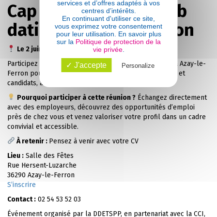
services et d’offres adaptés à vos
Cap vers l’emploi – Job
centres d’intérêts.
En continuant d'utiliser ce site,
dating à Azay-le-Ferron
vous exprimez votre consentement
pour leur utilisation. En savoir plus
sur la
Politique de protection de la
Le 2 juin de 14h à 17h
vie privée
.
Participez à
Cap vers l’emploi
, un job dating organisé à Azay-le-
✓ J'accepte
Personalize
Ferron pour favoriser les rencontres entre recruteurs et
candidats, au plus près des territoires.
Pourquoi participer à cette réunion ?
Échangez directement
avec des employeurs, découvrez des opportunités d’emploi
près de chez vous et venez valoriser votre profil dans un cadre
convivial et accessible.
À retenir :
Pensez à venir avec votre CV
Lieu :
Salle des Fêtes
Rue Hersent-Luzarche
36290 Azay-le-Ferron
S’inscrire
Contact :
02 54 53 52 03
Événement organisé par la DDETSPP, en partenariat avec la CCI,