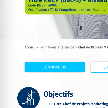
Titre RNCP (Bac+3) – Niveau
Code RNCP : 40893
Certificateur : TALIS Compétences et certifications 
Accueil
»
Formations alternance
»
Chef de Projets M
JE M'INSCRIS
J
Objectifs
Le
Titre Chef de Projets Marketi