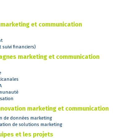
an marketing et communication
nt
suivi financiers)
pagnes marketing et communication
e
ticanales
A
mmunauté
isation
l’innovation marketing et communication
ion de données marketing
ration de solutions marketing
ipes et les projets