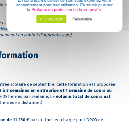
En continuant d'utiliser ce site, vous exprimez votre
âche !
consentement pour leur utilisation. En savoir plus sur
la
Politique de protection de la vie privée
.
✓ J'accepte
Personalize
ve est conditionnée par la
signature d
’un contrat
lisation
et
l’acquittement de la
Contribution de vie
quement en contrat d’apprentissage).
 formation
rentrée scolaire de septembre. Cette formation est proposée
 à 3 semaines en entreprise et 1 semaine de cours au
e 35 heures par semaine. Le
volume total de cours est
heures en distanciel)
ue de 11 250 €
par an (pris en charge par l’OPCO de