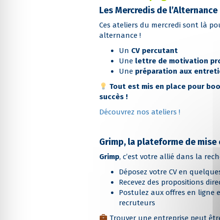
Les Mercredis de l’Alternance
Ces ateliers du mercredi sont là po
alternance !
Un
CV percutant
Une
lettre de motivation pr
Une
préparation aux entret
Tout est mis en place pour bo
succès !
Découvrez nos ateliers !
Grimp, la plateforme de mise 
Grimp
, c’est votre allié dans la rec
Déposez votre CV en quelques
Recevez des propositions dire
Postulez aux offres en ligne 
recruteurs
Trouver une entreprise peut êtr