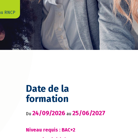
 au RNCP
Date de la
formation
24/09/2026
25/06/2027
Du
au
Niveau requis : BAC+2