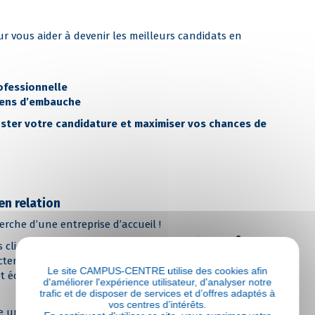
ur vous aider à devenir les meilleurs candidats en
ofessionnelle
iens d’embauche
oster votre candidature et maximiser vos chances de
en relation
herche d’une entreprise d’accueil !
 clics
ctement d’entreprises partenaires
Le site CAMPUS-CENTRE utilise des cookies afin
et échangez facilement avec les
d'améliorer l'expérience utilisateur, d'analyser notre
trafic et de disposer de services et d’offres adaptés à
vos centres d’intérêts.
e un défi, mais notre CFA met tout en œuvre pour vous