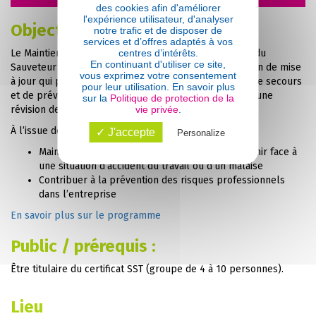
des cookies afin d'améliorer
l'expérience utilisateur, d'analyser
Objectifs
notre trafic et de disposer de
services et d’offres adaptés à vos
centres d’intérêts.
Le Maintien et l’Actualisation des Compétences (MAC) du
En continuant d'utiliser ce site,
Sauveteur Secouriste du Travail (SST) est une formation de mise
vous exprimez votre consentement
à jour qui permet de rester efficace dans ses actions de secours
pour leur utilisation. En savoir plus
et de prévention, grâce à des retours d’expérience et une
sur la
Politique de protection de la
vie privée
.
révision des techniques.
À l’issue de la formation, vous serez capable de :
✓ J'accepte
Personalize
Maintenir vos compétences de SST pour intervenir face à
une situation d’accident du travail ou d’un malaise
Contribuer à la prévention des risques professionnels
dans l’entreprise
En savoir plus sur le programme
Public / prérequis :
Être titulaire du certificat SST (groupe de 4 à 10 personnes).
Lieu