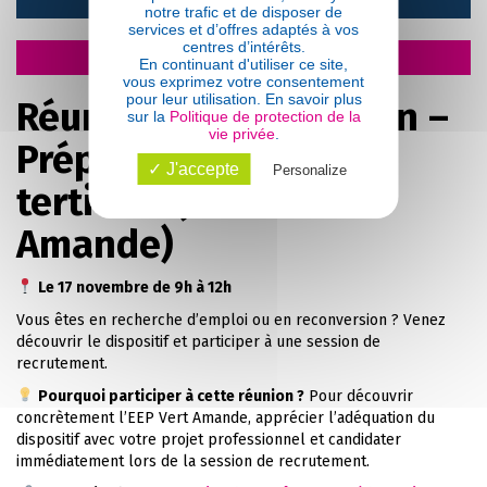
notre trafic et de disposer de
services et d’offres adaptés à vos
centres d’intérêts.
17/11/2025
En continuant d'utiliser ce site,
vous exprimez votre consentement
pour leur utilisation. En savoir plus
Réunion d’information –
sur la
Politique de protection de la
vie privée
.
Prépa métiers du
✓ J'accepte
Personalize
tertiaire (EEP Vert
Amande)
Le 17 novembre de 9h à 12h
Vous êtes en recherche d’emploi ou en reconversion ? Venez
découvrir le dispositif et participer à une session de
recrutement.
Pourquoi participer à cette réunion ?
Pour découvrir
concrètement l’EEP Vert Amande, apprécier l’adéquation du
dispositif avec votre projet professionnel et candidater
immédiatement lors de la session de recrutement.