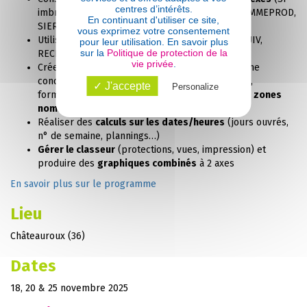
centres d’intérêts.
imbriqués, ET/OU, SOMME.SI.ENS, NB.SI.ENS, SOMMEPROD,
En continuant d'utiliser ce site,
SIERREUR…)
vous exprimez votre consentement
Utiliser les
fonctions de recherche
: INDEX, EQUIV,
pour leur utilisation. En savoir plus
sur la
Politique de protection de la
RECHERCHEV
vie privée
.
Créer des
interfaces dynamiques
: mise en forme
conditionnelle avancée,
validation des données
,
✓ J'accepte
Personalize
formulaires (listes déroulantes, cases à cocher),
zones
nommées
et
consolidation
Réaliser des
calculs sur les dates/heures
(jours ouvrés,
n° de semaine, plannings…)
Gérer le classeur
(protections, vues, impression) et
produire des
graphiques combinés
à 2 axes
En savoir plus sur le programme
Lieu
Châteauroux (36)
Dates
18, 20 & 25 novembre 2025