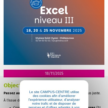
18/11/2025
Objectifs
Le site CAMPUS-CENTRE utilise
Passez au niveau expert
pour analyser plus vite et plus juste.
des cookies afin d'améliorer
l'expérience utilisateur, d'analyser
À l’issue de la formation,
vous serez capable
de :
notre trafic et de disposer de
services et d’offres adaptés à vos
Construire des
formules conditionnelles complexes
(SI