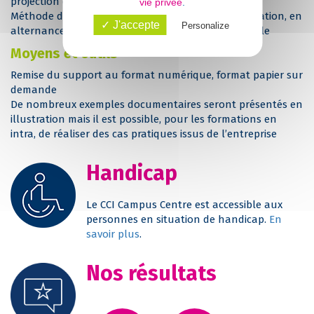
projection d’un support de cours sur Power Point
vie privée
.
Méthode démonstrative et participative avec l’utilisation, en
✓ J'accepte
Personalize
alternance, d’exercices oraux, écrits et de jeux de rôle
Moyens et outils
Remise du support au format numérique, format papier sur
demande
De nombreux exemples documentaires seront présentés en
illustration mais il est possible, pour les formations en
intra, de réaliser des cas pratiques issus de l’entreprise
Handicap
Le CCI Campus Centre est accessible aux
personnes en situation de handicap.
En
savoir plus
.
Nos résultats