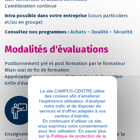
L’amélioration continue
Intra possible dans votre entreprise
(cours particuliers
et/ou en groupe)
Consultez nos programmes :
Achats – Qualité – Sécurité
Modalités d'évaluations
Positionnement pré et post formation par le formateur
Bilan oral de fin de formation
Appréciation des acquis sur l’attestation de formation
Grille d’évaluation individuelle de fin de formation
Le site CAMPUS-CENTRE utilise
des cookies afin d'améliorer
Suivi et moyens
l'expérience utilisateur, d'analyser
notre trafic et de disposer de
pédagogiques
services et d’offres adaptés à vos
centres d’intérêts.
En continuant d'utiliser ce site,
Pédagogie
vous exprimez votre consentement
pour leur utilisation. En savoir plus
Enseignement théorique et pratique accompagné de la
sur la
Politique de protection de la