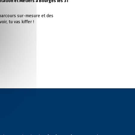
tation et Métiers à Bourges les 31
 parcours sur-mesure et des
ir, tu vas kiffer !