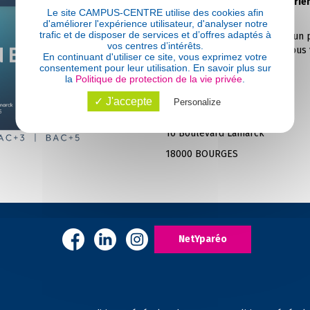
Rendez-vous sur le
Forum Orien
Le site CAMPUS-CENTRE utilise des cookies afin
janvier et 01 février 2025
d'améliorer l'expérience utilisateur, d'analyser notre
trafic et de disposer de services et d’offres adaptés à
Tu veux des infos claires, un
vos centres d’intérêts.
conseillers au top ? Passe nous vo
En continuant d'utiliser ce site, vous exprimez votre
consentement pour leur utilisation. En savoir plus sur
la
Politique de protection de la vie privée
.
Où nous trouver ?
✓ J'accepte
Personalize
Pavillon d’Auron
16 Boulevard Lamarck
18000 BOURGES
NetYparéo