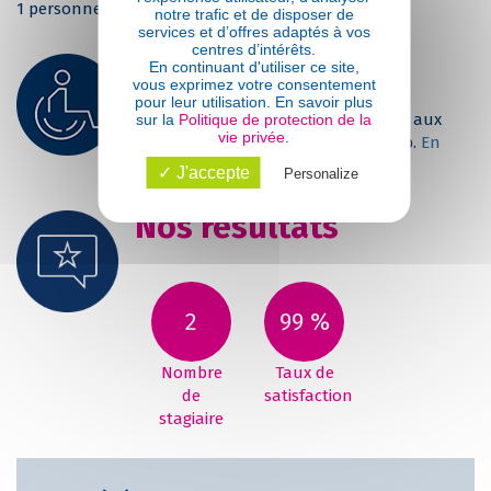
1 personne par ordinateur
notre trafic et de disposer de
services et d’offres adaptés à vos
centres d’intérêts.
Handicap
En continuant d'utiliser ce site,
vous exprimez votre consentement
pour leur utilisation. En savoir plus
Le CCI Campus Centre est accessible aux
sur la
Politique de protection de la
vie privée
.
personnes en situation de handicap.
En
savoir plus
.
✓ J'accepte
Personalize
Nos résultats
2
99 %
Nombre
Taux de
de
satisfaction
stagiaire