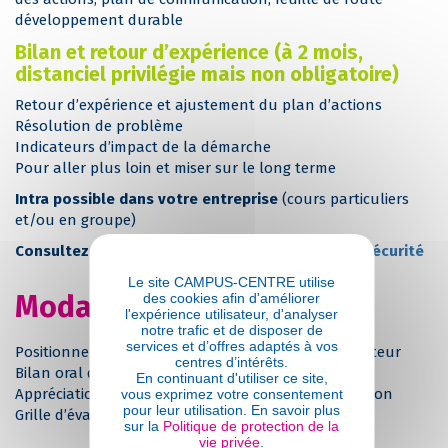
développement durable
Bilan et retour d’expérience (à 2 mois,
distanciel privilégie mais non obligatoire)
Retour d’expérience et ajustement du plan d’actions
Résolution de problème
Indicateurs d’impact de la démarche
Pour aller plus loin et miser sur le long terme
Intra possible dans votre entreprise
(cours particuliers
et/ou en groupe)
Consultez nos programmes :
Achats – Qualité – Sécurité
Le site CAMPUS-CENTRE utilise
Modalités d'évaluations
des cookies afin d'améliorer
l'expérience utilisateur, d'analyser
notre trafic et de disposer de
services et d’offres adaptés à vos
Positionnement pré et post formation par le formateur
centres d’intérêts.
Bilan oral de fin de formation
En continuant d'utiliser ce site,
Appréciation des acquis sur l’attestation de formation
vous exprimez votre consentement
pour leur utilisation. En savoir plus
Grille d’évaluation individuelle de fin de formation
sur la
Politique de protection de la
vie privée
.