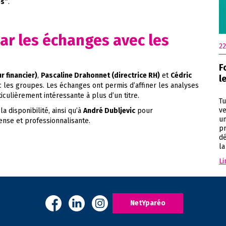
es”
.
par les échanges avec les
22
F
r financier)
,
Pascaline Drahonnet (directrice RH)
et
Cédric
l
c les groupes. Les échanges ont permis d’affiner les analyses
rticulièrement intéressante à plus d’un titre.
Tu
v
la disponibilité, ainsi qu’à
André Dubljevic
pour
un
nse et professionnalisante.
pr
dé
la
Li
NetYparéo