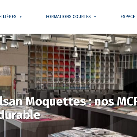
FILIÈRES
FORMATIONS COURTES
ESPACE
san Moquettes : nos MCF
 durable