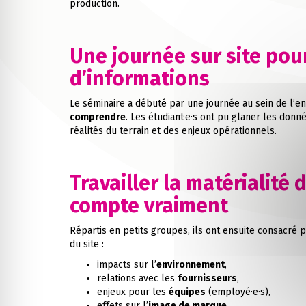
production.
Une journée sur site pou
d’informations
Le séminaire a débuté par une journée au sein de l’ent
comprendre
. Les étudiant·e·s ont pu glaner les don
réalités du terrain et des enjeux opérationnels.
Travailler la matérialité 
compte vraiment
Répartis en petits groupes, ils ont ensuite consacré p
du site :
impacts sur l’
environnement
,
relations avec les
fournisseurs
,
enjeux pour les
équipes
(employé·e·s),
effets sur l’
image de marque
.