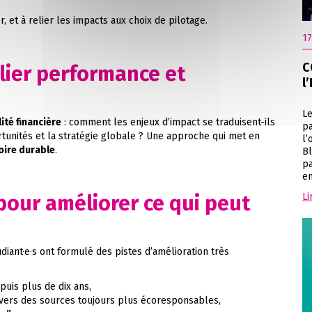
r, et à relier les impacts aux choix de pilotage.
17
C
elier performance et
l
Le
ité financière
: comment les enjeux d’impact se traduisent-ils
pa
rtunités et la stratégie globale ? Une approche qui met en
l’
oire durable
.
Bl
pa
en
pour améliorer ce qui peut
Li
udiant·e·s ont formulé des pistes d’amélioration très
uis plus de dix ans,
vers des sources toujours plus écoresponsables,