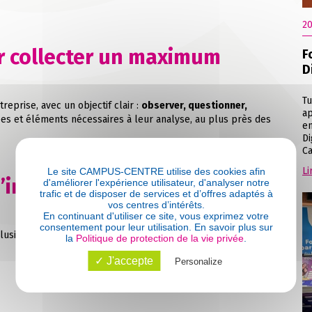
20
r collecter un maximum
F
D
Tu
reprise, avec un objectif clair :
observer, questionner,
ap
nées et éléments nécessaires à leur analyse, au plus près des
en
Di
Ca
Li
Le site CAMPUS-CENTRE utilise des cookies afin
d’impact : mesurer ce qui
d'améliorer l'expérience utilisateur, d'analyser notre
trafic et de disposer de services et d’offres adaptés à
vos centres d’intérêts.
En continuant d'utiliser ce site, vous exprimez votre
consentement pour leur utilisation. En savoir plus sur
lusieurs jours à l’étude de la
matérialité d’impact
de l’activité
la
Politique de protection de la vie privée
.
✓ J'accepte
Personalize