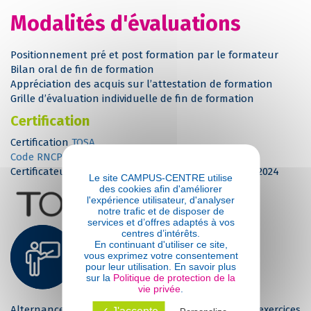
Modalités d'évaluations
Positionnement pré et post formation par le formateur
Bilan oral de fin de formation
Appréciation des acquis sur l’attestation de formation
Grille d’évaluation individuelle de fin de formation
Certification
Certification
TOSA
Code RNCP : RS6955 – Tosa AutoCAD
Certificateur : ISOGRAD – enregistré le 19 décembre 2024
Le site CAMPUS-CENTRE utilise
des cookies afin d'améliorer
l'expérience utilisateur, d'analyser
notre trafic et de disposer de
services et d’offres adaptés à vos
Suivi et moyens
centres d’intérêts.
En continuant d'utiliser ce site,
pédagogiques
vous exprimez votre consentement
pour leur utilisation. En savoir plus
sur la
Politique de protection de la
Pédagogie
vie privée
.
Alternance entre exposés théoriques et nombreux exercices