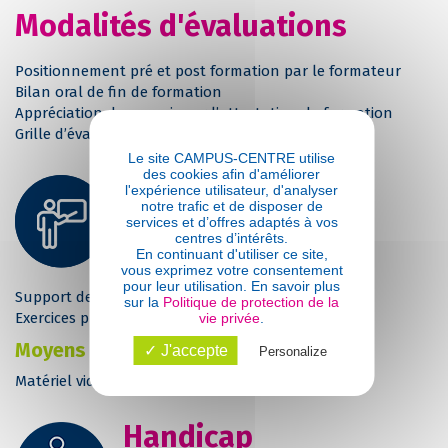
Modalités d'évaluations
Positionnement pré et post formation par le formateur
Bilan oral de fin de formation
Appréciation des acquis sur l’attestation de formation
Grille d’évaluation individuelle de fin de formation
Le site CAMPUS-CENTRE utilise
des cookies afin d'améliorer
Suivi et moyens
l'expérience utilisateur, d'analyser
notre trafic et de disposer de
pédagogiques
services et d’offres adaptés à vos
centres d’intérêts.
En continuant d'utiliser ce site,
Pédagogie
vous exprimez votre consentement
pour leur utilisation. En savoir plus
Support de cours
sur la
Politique de protection de la
Exercices pratiques et suivi individuel
vie privée
.
Moyens et outils
✓ J'accepte
Personalize
Matériel vidéo et poste informatique
Handicap