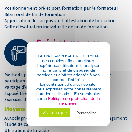
Positionnement pré et post formation par le formateur
Bilan oral de fin de formation
Appréciation des acquis sur l’attestation de formation
Grille d’évaluation individuelle de fin de formation
Suivi et moyens
pédagogiques
Le site CAMPUS-CENTRE utilise
des cookies afin d'améliorer
Pédagogie
l'expérience utilisateur, d'analyser
notre trafic et de disposer de
Méthode participative favorisant les échanges entre
services et d’offres adaptés à vos
centres d’intérêts.
participants
En continuant d'utiliser ce site,
Partage d’expériences
vous exprimez votre consentement
Exposé théorique des outils et des méthodes
pour leur utilisation. En savoir plus
sur la
Politique de protection de la
Exercices d’application
vie privée
.
Moyens et outils
✓ J'accepte
Personalize
Autodiagnostic pour mesurer sa résistance au changement
Étude de cas et scénario
Utilisation de la vidéo