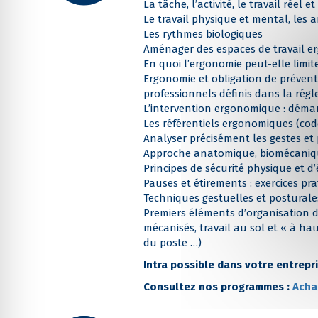
La tâche, l’activité, le travail réel et
Le travail physique et mental, les 
Les rythmes biologiques
Aménager des espaces de travail erg
En quoi l’ergonomie peut-elle limit
Ergonomie et obligation de préventi
professionnels définis dans la rég
L’intervention ergonomique : démarc
Les référentiels ergonomiques (cod
Analyser précisément les gestes et
Approche anatomique, biomécaniqu
Principes de sécurité physique et d
Pauses et étirements : exercices pr
Techniques gestuelles et posturales
Premiers éléments d’organisation du
mécanisés, travail au sol et « à ha
du poste …)
Intra possible dans votre entrepr
Consultez nos programmes :
Acha