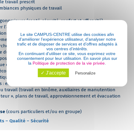
 le travail prescrit
ambiances physiques de travail
onomiques (santé, sécurité, confort et efficacité)
er l’apparition des risques professionnels TMS ou RPS ?
on de la pénibilité : quels sont les facteurs de risques
Le site CAMPUS-CENTRE utilise des cookies afin
d'améliorer l'expérience utilisateur, d'analyser notre
lementation ?
trafic et de disposer de services et d’offres adaptés à
he, méthodes et outils utilisés, informatisation …
vos centres d’intérêts.
e du travail, normes …)
En continuant d'utiliser ce site, vous exprimez votre
 postures professionnels apports des photos et vidéos
consentement pour leur utilisation. En savoir plus sur
la
Politique de protection de la vie privée
.
e et physiologique
’économie d’effort
✓ J'accepte
Personalize
atiques
 : exercices pratiques
 travail (travail en binôme, auxiliaires de manutention
uteur », plans de travail, approvisionnement et évacuation
ise
(cours particuliers et/ou en groupe)
ts – Qualité – Sécurité