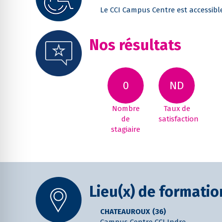
Le CCI Campus Centre est accessib
Nos résultats
0
ND
Nombre
Taux de
de
satisfaction
stagiaire
Lieu(x) de formatio
CHATEAUROUX (36)