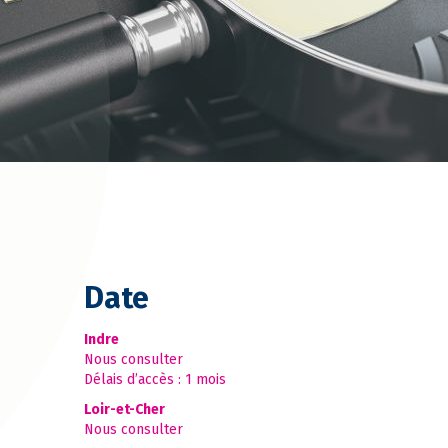
Date
Indre
Nous consulter
Délais d’accès : 1 mois
Loir-et-Cher
Nous consulter