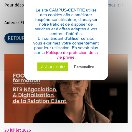
Pour découvrir nos formations en alternance,
rendez-vous ici
!
Le site CAMPUS-CENTRE utilise
des cookies afin d'améliorer
l'expérience utilisateur, d'analyser
Auteur : Eloïse Audas
notre trafic et de disposer de
services et d’offres adaptés à vos
centres d’intérêts.
RETOUR AUX ACTUALITÉS
En continuant d'utiliser ce site,
vous exprimez votre consentement
pour leur utilisation. En savoir plus
sur la
Politique de protection de la
vie privée
.
✓ J'accepte
Personalize
20 juillet 2026