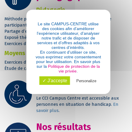
Pédagogie
Méthode participative favorisant les échanges entre
Le site CAMPUS-CENTRE utilise
participants
des cookies afin d'améliorer
Partage d’expériences
l'expérience utilisateur, d'analyser
Exposé théorique des outils et des méthodes
notre trafic et de disposer de
services et d’offres adaptés à vos
Exercices d’application
centres d’intérêts.
Moyens et outils
En continuant d'utiliser ce site,
vous exprimez votre consentement
pour leur utilisation. En savoir plus
Exercices d’application
sur la
Politique de protection de la
Étude de cas sur un logiciel
vie privée
.
✓ J'accepte
Personalize
Handicap
Le CCI Campus Centre est accessible aux
personnes en situation de handicap.
En
savoir plus
.
Nos résultats