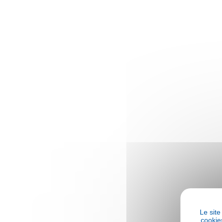
Le sit
cookie