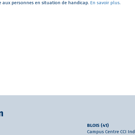
le aux personnes en situation de handicap.
En savoir plus
.
n
BLOIS (41)
Campus Centre CCI Indr