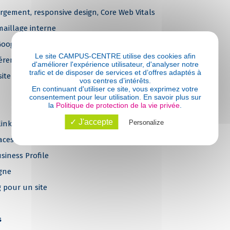
rgement, responsive design, Core Web Vitals
maillage interne
Google
Le site CAMPUS-CENTRE utilise des cookies afin
éférencement
d'améliorer l'expérience utilisateur, d'analyser notre
trafic et de disposer de services et d’offres adaptés à
n site et recommandations
vos centres d’intérêts.
En continuant d'utiliser ce site, vous exprimez votre
consentement pour leur utilisation. En savoir plus sur
la
Politique de protection de la vie privée
.
✓ J'accepte
Personalize
nks et de l’autorité de domaine
caces (partenariats, guest blogging, contenus viraux)
siness Profile
igne
g pour un site
s